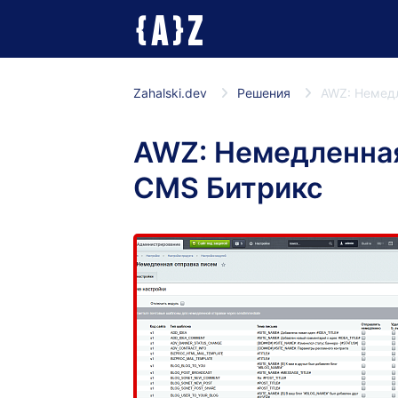
A
Z
{
}
Zahalski.dev
Решения
AWZ: Немедл
AWZ: Немедленная 
CMS Битрикс