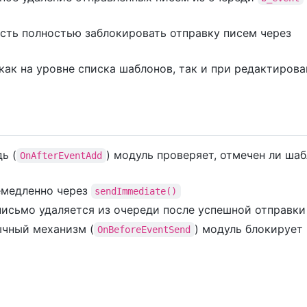
сть полностью заблокировать отправку писем через
 как на уровне списка шаблонов, так и при редактиров
ь (
) модуль проверяет, отмечен ли ша
OnAfterEventAdd
емедленно через
sendImmediate()
письмо удаляется из очереди после успешной отправки
ычный механизм (
) модуль блокирует
OnBeforeEventSend