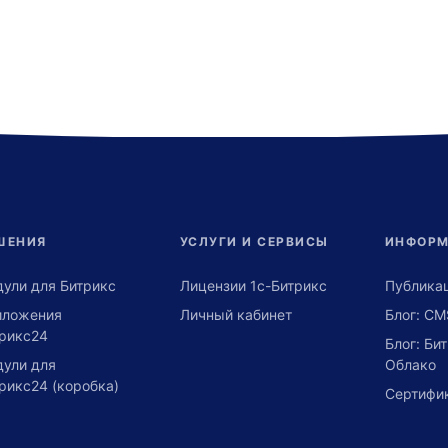
ШЕНИЯ
УСЛУГИ И СЕРВИСЫ
ИНФОР
ули для Битрикс
Лицензии 1с-Битрикс
Публика
иложения
Личный кабинет
Блог: CM
рикс24
Блог: Би
ули для
Облако
рикс24 (коробка)
Сертифи