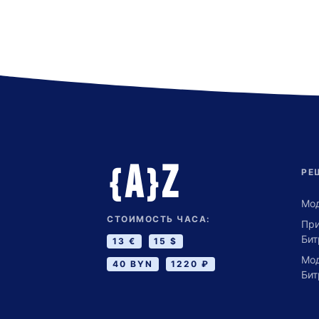
A
Z
{
}
РЕ
Мод
СТОИМОСТЬ ЧАСА:
Пр
Бит
13 €
15 $
Мод
40 BYN
1220 ₽
Бит