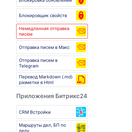
Блокировка обновлений
Блокировщик свойств
Немедленная отправка
писем
Отправка писем в Макс
Отправка писем в
Telegram
Перевод Markdown (.md)
разметки в Html
Приложения Битрикс24
CRM Встройки
Маршруты дел, БП по
делу