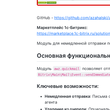
GitHub -
https://github.com/azahalski/
Маркетплейс 1с-Битрикс
:
https://marketplace.1c-bitrix.ru/soluti
Модуль для немедленной отправки п
Основная функциональ
Модуль
позволяет отп
awz.quickmail
Bitrix\Main\Mail\Event::sendImmediat
Ключевые возможности:
Немедленная отправка
: Письма 
агента
Удаление из очереди
: Опционал