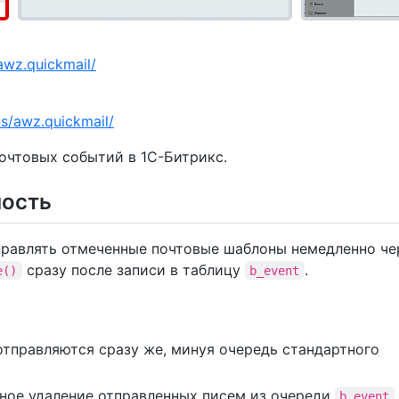
awz.quickmail/
ons/awz.quickmail/
очтовых событий в 1С-Битрикс.
ность
равлять отмеченные почтовые шаблоны немедленно че
сразу после записи в таблицу
.
e()
b_event
отправляются сразу же, минуя очередь стандартного
ьное удаление отправленных писем из очереди
b_event