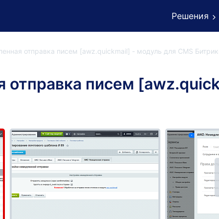
Решения
енная отправка писем [awz.quickmail] - модуль для CMS Битрик
отправка писем [awz.quickm