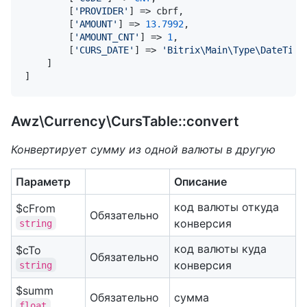
        [
'PROVIDER'
] => cbrf,

        [
'AMOUNT'
] => 
13.7992
,

        [
'AMOUNT_CNT'
] => 
1
,

        [
'CURS_DATE'
] => 
'Bitrix\Main\Type\DateTime
    ]

]
Awz\Currency\CursTable::convert
Конвертирует сумму из одной валюты в другую
Параметр
Описание
код валюты откуда
$cFrom
Обязательно
конверсия
string
код валюты куда
$cTo
Обязательно
конверсия
string
$summ
Обязательно
сумма
float