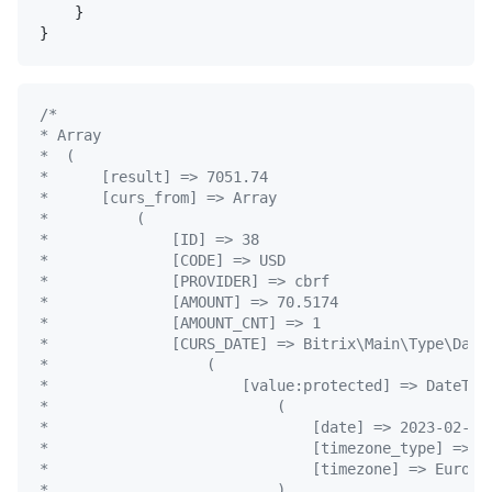
    }

/*

* Array

*  (

*      [result] => 7051.74

*      [curs_from] => Array

*          (

*              [ID] => 38

*              [CODE] => USD

*              [PROVIDER] => cbrf

*              [AMOUNT] => 70.5174

*              [AMOUNT_CNT] => 1

*              [CURS_DATE] => Bitrix\Main\Type\DateT
*                  (

*                      [value:protected] => DateTime
*                          (

*                              [date] => 2023-02-01 
*                              [timezone_type] => 3

*                              [timezone] => Europe/
*                          )
