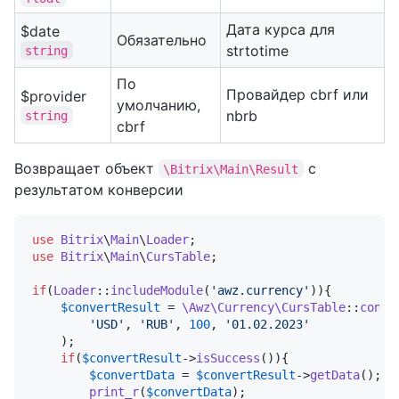
Дата курса для
$date
Обязательно
strtotime
string
По
Провайдер cbrf или
$provider
умолчанию,
nbrb
string
cbrf
Возвращает объект
с
\Bitrix\Main\Result
результатом конверсии
use
Bitrix
\
Main
\
Loader
use
Bitrix
\
Main
\
CursTable
;

if
(
Loader
::
includeModule
(
'awz.currency'
)){

$convertResult
 = 
\Awz\Currency\CursTable
::
conve
'USD'
, 
'RUB'
, 
100
, 
'01.02.2023'
    );

if
(
$convertResult
->
isSuccess
()){

$convertData
 = 
$convertResult
->
getData
();

print_r
(
$convertData
);
