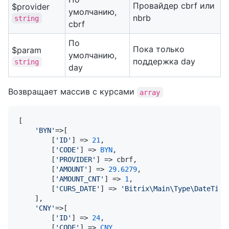
Провайдер cbrf или
$provider
умолчанию,
nbrb
string
cbrf
По
Пока только
$param
умолчанию,
поддержка day
string
day
Возвращает массив с курсами
array
[

'BYN'
=>[

        [
'ID'
] => 
21
,

        [
'CODE'
] => 
BYN
,

        [
'PROVIDER'
] => cbrf,

        [
'AMOUNT'
] => 
29.6279
,

        [
'AMOUNT_CNT'
] => 
1
,

        [
'CURS_DATE'
] => 
'Bitrix\Main\Type\DateTime
    ],

'CNY'
=>[

        [
'ID'
] => 
24
,

        [
'CODE'
] => 
CNY
,
