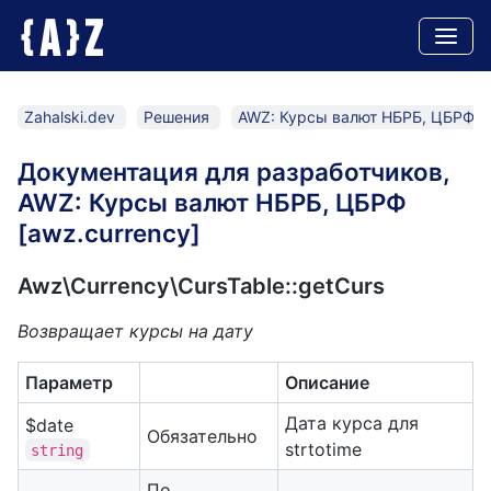
A
Z
{
}
Zahalski.dev
Решения
AWZ: Курсы валют НБРБ, ЦБРФ [a
Документация для разработчиков,
AWZ: Курсы валют НБРБ, ЦБРФ
[awz.currency]
Awz\Currency\CursTable::getCurs
Возвращает курсы на дату
Параметр
Описание
Дата курса для
$date
Обязательно
strtotime
string
По