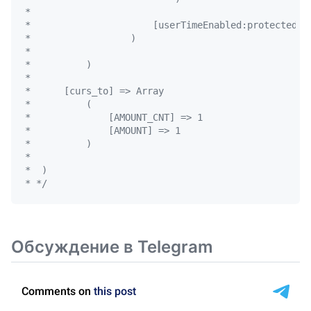
*  

*                      [userTimeEnabled:protected] =
*                  )

*  

*          )

*  

*      [curs_to] => Array

*          (

*              [AMOUNT_CNT] => 1

*              [AMOUNT] => 1

*          )

*  

*  )

* */
Обсуждение в Telegram