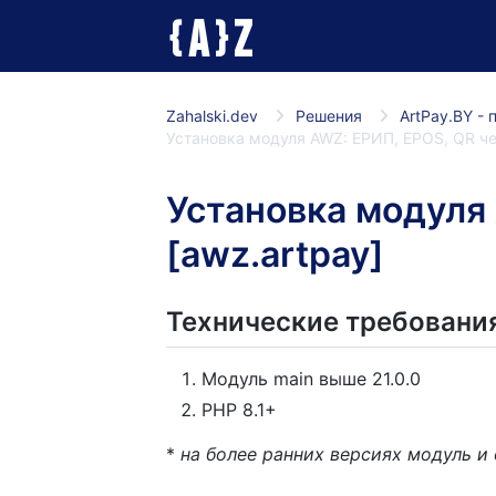
A
Z
{
}
Zahalski.dev
Решения
ArtPay.BY -
Установка модуля AWZ: ЕРИП, EPOS, QR чер
Установка модуля 
[awz.artpay]
Технические требовани
Модуль main выше 21.0.0
PHP 8.1+
*
на более ранних версиях модуль и