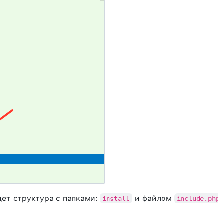
дет структура с папками:
и файлом
install
include.ph