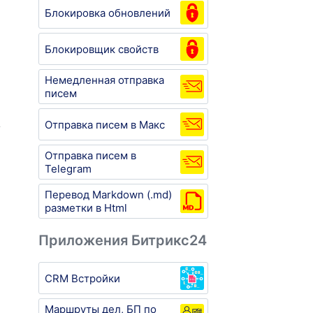
Блокировка обновлений
Блокировщик свойств
Немедленная отправка
писем
\
Отправка писем в Макс
Отправка писем в
Telegram
Перевод Markdown (.md)
разметки в Html
Приложения Битрикс24
CRM Встройки
Маршруты дел, БП по