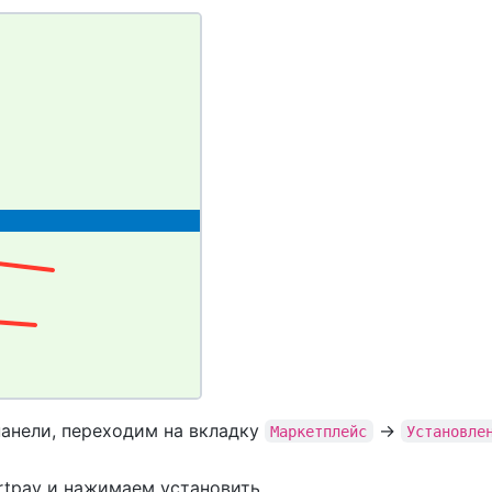
панели, переходим на вкладку
->
Маркетплейс
Установле
rtpay и нажимаем установить