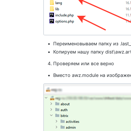
Переименовываем папку из .last_
Копируем нашу папку dist\awz.art
Проверяем или все верно
Вместо awz.module на изображе