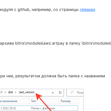
одуля с github, например, со страницы
releases
хива bitrix\modules\awz.artpay в папку \bitrix\modules
ри нее, результатом должна быть папка с названием