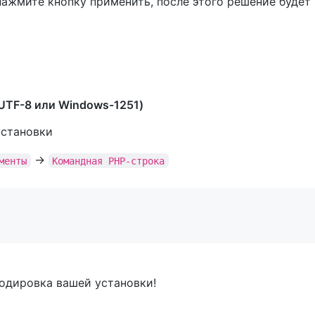
ажмите кнопку применить, после этого решение будет
)
(UTF-8 или Windows-1251)
установки
->
менты
Командная PHP-строка
кодировка вашей установки!