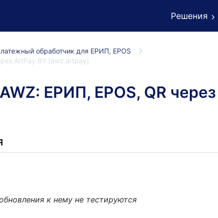
Решения
 платежный обработчик для ЕРИП, EPOS
ез ArtPay.BY [awz.artpay]
AWZ: ЕРИП, EPOS, QR через
я
 обновления к нему не тестируются